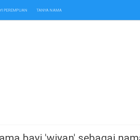
YI PEREMPUAN
TANYA NAMA
ama bayi 'wiyan' sebagai nam