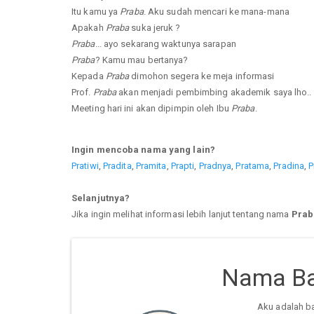
Itu kamu ya
Praba
. Aku sudah mencari ke mana-mana
Apakah
Praba
suka jeruk ?
Praba
... ayo sekarang waktunya sarapan
Praba
? Kamu mau bertanya?
Kepada
Praba
dimohon segera ke meja informasi
Prof.
Praba
akan menjadi pembimbing akademik saya lho..
Meeting hari ini akan dipimpin oleh Ibu
Praba
.
Ingin mencoba nama yang lain?
Pratiwi
,
Pradita
,
Pramita
,
Prapti
,
Pradnya
,
Pratama
,
Pradina
,
P
Selanjutnya?
Jika ingin melihat informasi lebih lanjut tentang nama
Prab
Nama Ba
Aku adalah b