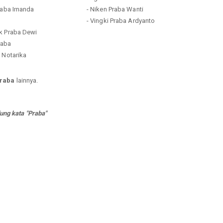
raba Irnanda
- Niken Praba Wanti
- Vingki Praba Ardyanto
k Praba Dewi
Praba
 Notarika
raba
lainnya.
ung kata "Praba"