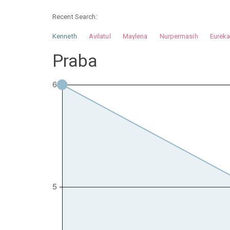
Recent Search:
Kenneth
Avilatul
Maylena
Nurpermasih
Eurek
Nurhilman
Pathin
Muhalis
Abdullah
Praba