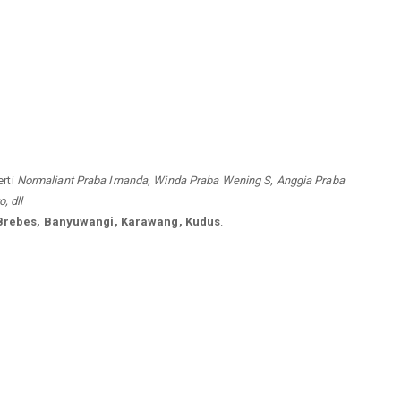
erti
Normaliant Praba Irnanda, Winda Praba Wening S, Anggia Praba
, dll
 Brebes, Banyuwangi, Karawang, Kudus
.