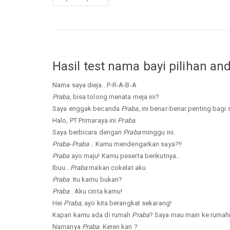
Hasil test nama bayi pilihan an
Nama saya dieja.. P-R-A-B-A
Praba
, bisa tolong menata meja ini?
Saya enggak becanda
Praba
, ini benar-benar penting bagi 
Halo, PT Primaraya ini
Praba
.
Saya berbicara dengan
Praba
minggu ini.
Praba
-
Praba
.. Kamu mendengarkan saya?!!
Praba
ayo maju! Kamu peserta berikutnya..
Ibuu..
Praba
makan cokelat aku
Praba
. Itu kamu bukan?
Praba
.. Aku cinta kamu!
Hei
Praba
, ayo kita berangkat sekarang!
Kapan kamu ada di rumah
Praba
? Saya mau main ke rumah
Namanya
Praba
. Keren kan ?