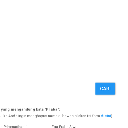
CARI
p yang mengandung kata "Praba":
. Jika Anda ingin menghapus nama di bawah silakan isi form
di sini
)
da Priramadhanti
- Ega Praba Siwi