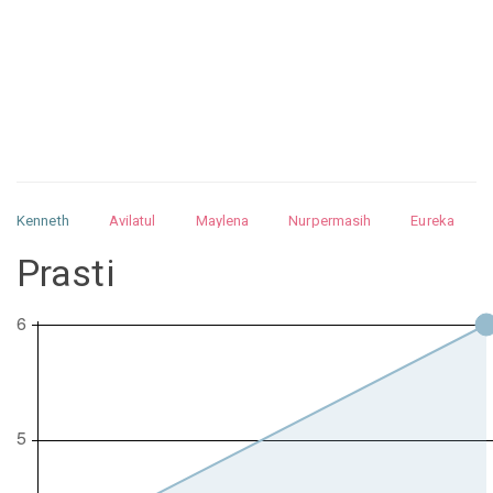
Kenneth
Avilatul
Maylena
Nurpermasih
Eureka
Julita
Matthew
Isabella
Arquelao
Kayla
Kayla
Prasti
Nurhilman
Pathin
Muhalis
Abdullah