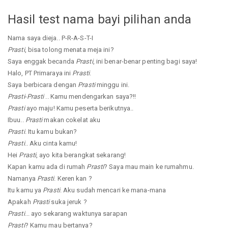
Hasil test nama bayi pilihan anda
Nama saya dieja.. P-R-A-S-T-I
Prasti
, bisa tolong menata meja ini?
Saya enggak becanda
Prasti
, ini benar-benar penting bagi saya!
Halo, PT Primaraya ini
Prasti
.
Saya berbicara dengan
Prasti
minggu ini.
Prasti
-
Prasti
.. Kamu mendengarkan saya?!!
Prasti
ayo maju! Kamu peserta berikutnya..
Ibuu..
Prasti
makan cokelat aku
Prasti
. Itu kamu bukan?
Prasti
.. Aku cinta kamu!
Hei
Prasti
, ayo kita berangkat sekarang!
Kapan kamu ada di rumah
Prasti
? Saya mau main ke rumahmu.
Namanya
Prasti
. Keren kan ?
Itu kamu ya
Prasti
. Aku sudah mencari ke mana-mana
Apakah
Prasti
suka jeruk ?
Prasti
... ayo sekarang waktunya sarapan
Prasti
? Kamu mau bertanya?