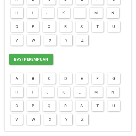
H
I
J
K
L
M
N
O
P
Q
R
S
T
U
V
W
X
Y
Z
BAYI PEREMPUAN
A
B
C
D
E
F
G
H
I
J
K
L
M
N
O
P
Q
R
S
T
U
V
W
X
Y
Z