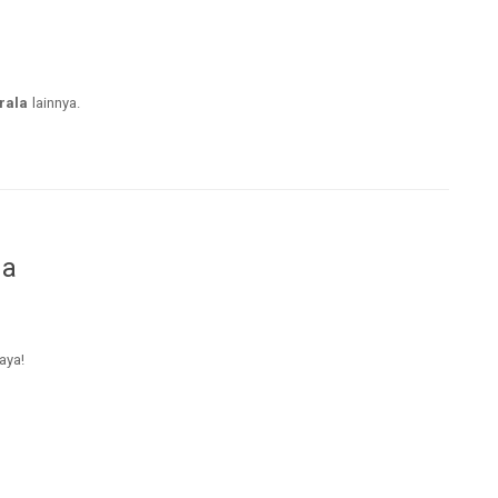
rala
lainnya.
da
aya!