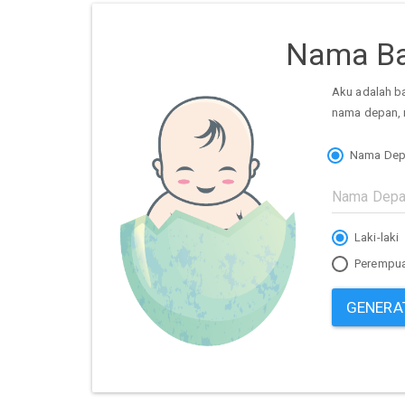
Nama Ba
Aku adalah b
nama depan, 
Nama Dep
Laki-laki
Perempu
GENERA