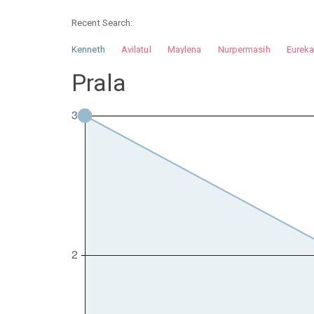
Recent Search:
Kenneth
Avilatul
Maylena
Nurpermasih
Eurek
Nurhilman
Pathin
Muhalis
Abdullah
Prala