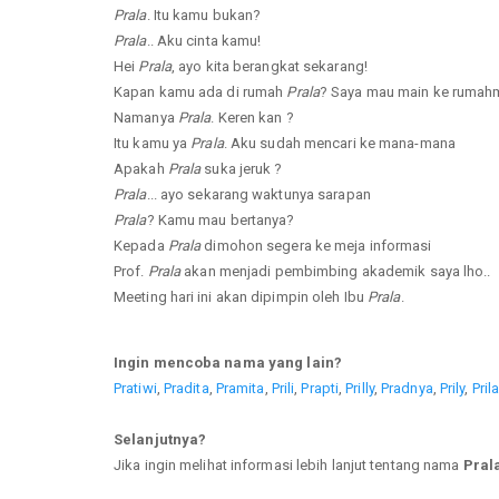
Prala
. Itu kamu bukan?
Prala
.. Aku cinta kamu!
Hei
Prala
, ayo kita berangkat sekarang!
Kapan kamu ada di rumah
Prala
? Saya mau main ke rumah
Namanya
Prala
. Keren kan ?
Itu kamu ya
Prala
. Aku sudah mencari ke mana-mana
Apakah
Prala
suka jeruk ?
Prala
... ayo sekarang waktunya sarapan
Prala
? Kamu mau bertanya?
Kepada
Prala
dimohon segera ke meja informasi
Prof.
Prala
akan menjadi pembimbing akademik saya lho..
Meeting hari ini akan dipimpin oleh Ibu
Prala
.
Ingin mencoba nama yang lain?
Pratiwi
,
Pradita
,
Pramita
,
Prili
,
Prapti
,
Prilly
,
Pradnya
,
Prily
,
Pril
Selanjutnya?
Jika ingin melihat informasi lebih lanjut tentang nama
Pral