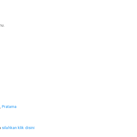
mu.
a
,
Pratama
a
silahkan klik disini