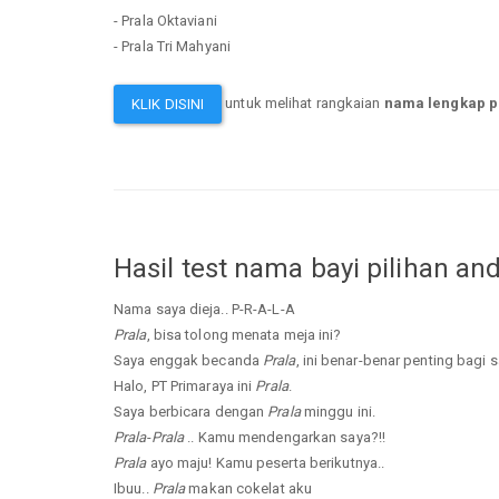
- Prala Oktaviani
- Prala Tri Mahyani
untuk melihat rangkaian
nama lengkap p
KLIK DISINI
Hasil test nama bayi pilihan an
Nama saya dieja.. P-R-A-L-A
Prala
, bisa tolong menata meja ini?
Saya enggak becanda
Prala
, ini benar-benar penting bagi s
Halo, PT Primaraya ini
Prala
.
Saya berbicara dengan
Prala
minggu ini.
Prala
-
Prala
.. Kamu mendengarkan saya?!!
Prala
ayo maju! Kamu peserta berikutnya..
Ibuu..
Prala
makan cokelat aku