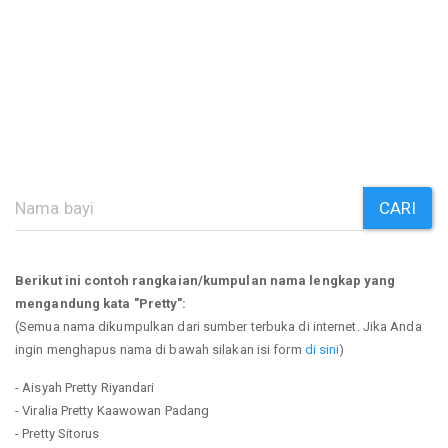
CARI
Berikut ini contoh rangkaian/kumpulan nama lengkap yang
mengandung kata "Pretty":
(Semua nama dikumpulkan dari sumber terbuka di internet. Jika Anda
ingin menghapus nama di bawah silakan isi form
di sini
)
- Aisyah Pretty Riyandari
- Viralia Pretty Kaawowan Padang
- Pretty Sitorus