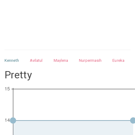
Kenneth
Avilatul
Maylena
Nurpermasih
Eureka
Julita
Matthew
Isabella
Arquelao
Kayla
Kayla
Pretty
Nurhilman
Pathin
Muhalis
Abdullah