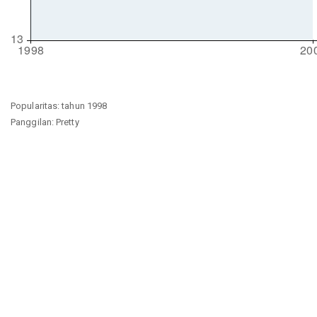
Popularitas: tahun 1998
Panggilan: Pretty