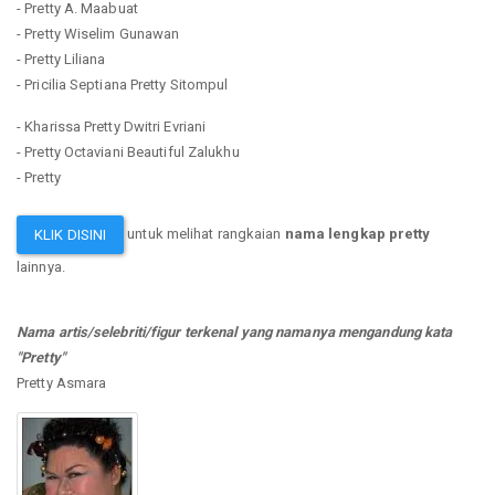
- Pretty A. Maabuat
- Pretty Wiselim Gunawan
- Pretty Liliana
- Pricilia Septiana Pretty Sitompul
- Kharissa Pretty Dwitri Evriani
- Pretty Octaviani Beautiful Zalukhu
- Pretty
untuk melihat rangkaian
nama lengkap pretty
KLIK DISINI
lainnya.
Nama artis/selebriti/figur terkenal yang namanya mengandung kata
"Pretty"
Pretty Asmara