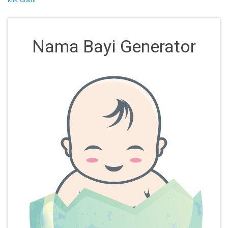
Nama Bayi Generator