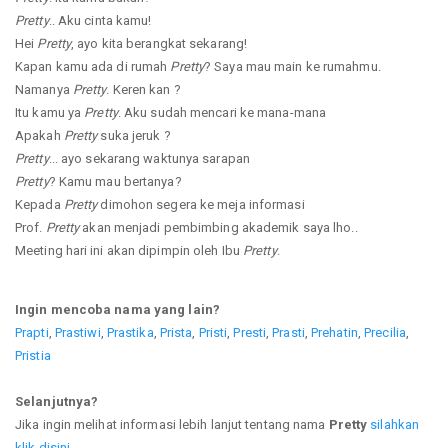
Pretty
.. Aku cinta kamu!
Hei
Pretty
, ayo kita berangkat sekarang!
Kapan kamu ada di rumah
Pretty
? Saya mau main ke rumahmu.
Namanya
Pretty
. Keren kan ?
Itu kamu ya
Pretty
. Aku sudah mencari ke mana-mana
Apakah
Pretty
suka jeruk ?
Pretty
... ayo sekarang waktunya sarapan
Pretty
? Kamu mau bertanya?
Kepada
Pretty
dimohon segera ke meja informasi
Prof.
Pretty
akan menjadi pembimbing akademik saya lho..
Meeting hari ini akan dipimpin oleh Ibu
Pretty
.
Ingin mencoba nama yang lain?
Prapti
,
Prastiwi
,
Prastika
,
Prista
,
Pristi
,
Presti
,
Prasti
,
Prehatin
,
Precilia
,
Pristia
Selanjutnya?
Jika ingin melihat informasi lebih lanjut tentang nama
Pretty
silahkan
klik disini