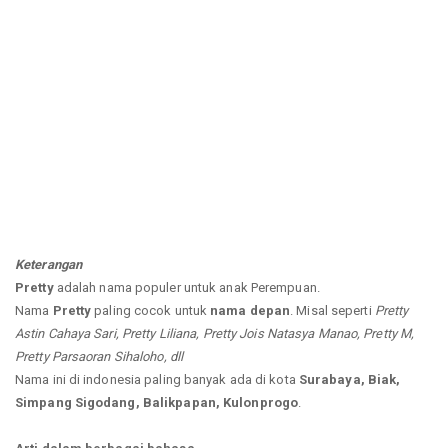
Keterangan
Pretty
adalah nama populer untuk anak Perempuan.
Nama
Pretty
paling cocok untuk
nama depan
. Misal seperti
Pretty
Astin Cahaya Sari, Pretty Liliana, Pretty Jois Natasya Manao, Pretty M,
Pretty Parsaoran Sihaloho, dll
Nama ini di indonesia paling banyak ada di kota
Surabaya, Biak,
Simpang Sigodang, Balikpapan, Kulonprogo
.