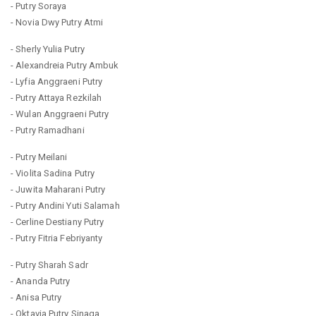
- Putry Soraya
- Novia Dwy Putry Atmi
- Sherly Yulia Putry
- Alexandreia Putry Ambuk
- Lyfia Anggraeni Putry
- Putry Attaya Rezkilah
- Wulan Anggraeni Putry
- Putry Ramadhani
- Putry Meilani
- Violita Sadina Putry
- Juwita Maharani Putry
- Putry Andini Yuti Salamah
- Cerline Destiany Putry
- Putry Fitria Febriyanty
- Putry Sharah Sadr
- Ananda Putry
- Anisa Putry
- Oktavia Putry Sinaga