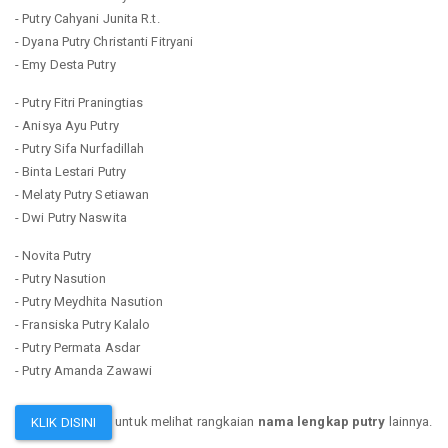
- Putry Cahyani Junita R.t.
- Dyana Putry Christanti Fitryani
- Emy Desta Putry
- Putry Fitri Praningtias
- Anisya Ayu Putry
- Putry Sifa Nurfadillah
- Binta Lestari Putry
- Melaty Putry Setiawan
- Dwi Putry Naswita
- Novita Putry
- Putry Nasution
- Putry Meydhita Nasution
- Fransiska Putry Kalalo
- Putry Permata Asdar
- Putry Amanda Zawawi
untuk melihat rangkaian
nama lengkap putry
lainnya.
KLIK DISINI