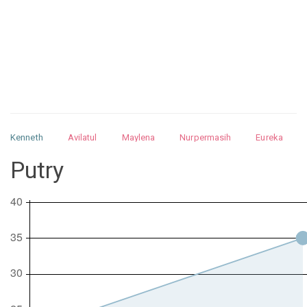
Kenneth
Avilatul
Maylena
Nurpermasih
Eureka
Julita
Matthew
Isabella
Arquelao
Kayla
Kayla
Putry
Nurhilman
Pathin
Muhalis
Abdullah