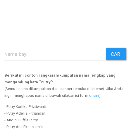
CARI
Berikut ini contoh rangkaian/kumpulan nama lengkap yang
mengandung kata "Putry":
(Semua nama dikumpulkan dari sumber terbuka di internet. Jika Anda
ingin menghapus nama di bawah silakan isi form
di sini
)
- Putry Kartika Priztiwanti
- Putry Adellia Fitriandani
- Andini Luffia Putry
- Putry Ana Eka Islamia