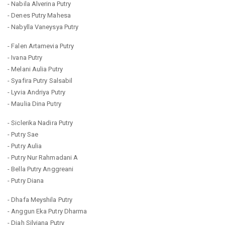
- Nabila Alverina Putry
- Denes Putry Mahesa
- Nabylla Vaneysya Putry
- Falen Artamevia Putry
- Ivana Putry
- Melani Aulia Putry
- Syafira Putry Salsabil
- Lyvia Andriya Putry
- Maulia Dina Putry
- Siclerika Nadira Putry
- Putry Sae
- Putry Aulia
- Putry Nur Rahmadani A
- Bella Putry Anggreani
- Putry Diana
- Dhafa Meyshila Putry
- Anggun Eka Putry Dharma
- Diah Silviana Putry