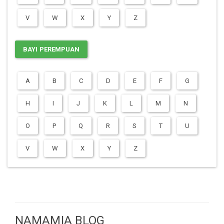
V
W
X
Y
Z
BAYI PEREMPUAN
A
B
C
D
E
F
G
H
I
J
K
L
M
N
O
P
Q
R
S
T
U
V
W
X
Y
Z
NAMAMIA BLOG