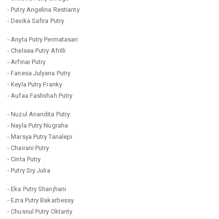
- Putry Angelina Restianty
- Devika Safira Putry
- Anyta Putry Permatasari
- Chelsea Putry Afrilli
- Arfinar Putry
- Fanesa Julyana Putry
- Keyla Putry Franky
- Aufaa Fashiihah Putry
- Nuzul Anandita Putry
- Nayla Putry Nugraha
- Marsya Putry Tanalepi
- Chairani Putry
- Cinta Putry
- Putry Sry Julia
- Eka Putry Shanjhani
- Ezra Putry Bakarbessy
- Chusnul Putry Oktanty