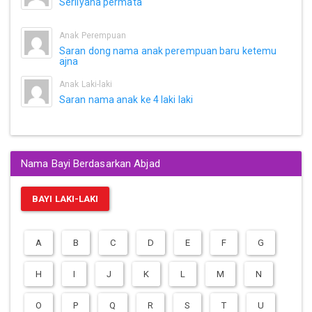
Serliyana permata
Anak Perempuan
Saran dong nama anak perempuan baru ketemu
ajna
Anak Laki-laki
Saran nama anak ke 4 laki laki
Nama Bayi Berdasarkan Abjad
BAYI LAKI-LAKI
A
B
C
D
E
F
G
H
I
J
K
L
M
N
O
P
Q
R
S
T
U