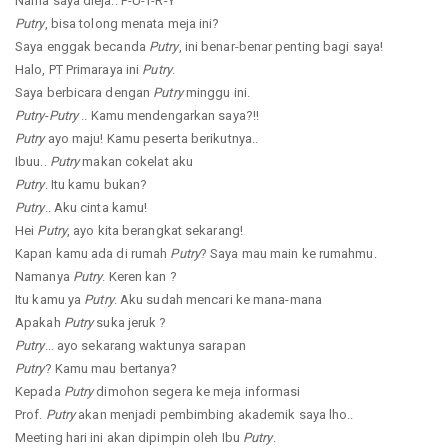
Nama saya dieja.. P-U-T-R-Y
Putry
, bisa tolong menata meja ini?
Saya enggak becanda
Putry
, ini benar-benar penting bagi saya!
Halo, PT Primaraya ini
Putry
.
Saya berbicara dengan
Putry
minggu ini.
Putry
-
Putry
.. Kamu mendengarkan saya?!!
Putry
ayo maju! Kamu peserta berikutnya..
Ibuu..
Putry
makan cokelat aku
Putry
. Itu kamu bukan?
Putry
.. Aku cinta kamu!
Hei
Putry
, ayo kita berangkat sekarang!
Kapan kamu ada di rumah
Putry
? Saya mau main ke rumahmu.
Namanya
Putry
. Keren kan ?
Itu kamu ya
Putry
. Aku sudah mencari ke mana-mana
Apakah
Putry
suka jeruk ?
Putry
... ayo sekarang waktunya sarapan
Putry
? Kamu mau bertanya?
Kepada
Putry
dimohon segera ke meja informasi
Prof.
Putry
akan menjadi pembimbing akademik saya lho..
Meeting hari ini akan dipimpin oleh Ibu
Putry
.