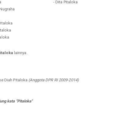
a
- Dita Pitaloka
 Nugraha
Pitaloka
italoka
taloka
italoka
lainnya.
ke Diah Pitaloka
(Anggota DPR RI 2009-2014)
ng kata "Pitaloka"