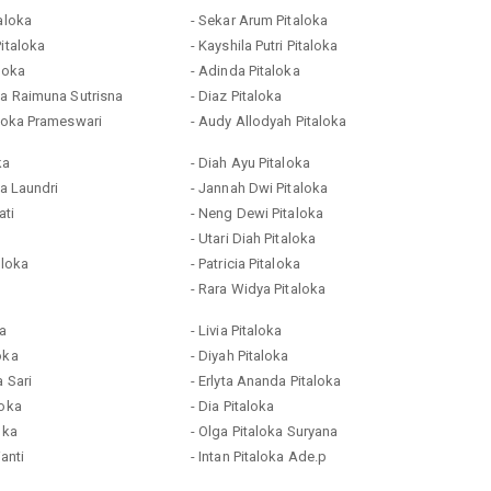
taloka
- Sekar Arum Pitaloka
Pitaloka
- Kayshila Putri Pitaloka
aloka
- Adinda Pitaloka
ka Raimuna Sutrisna
- Diaz Pitaloka
aloka Prameswari
- Audy Allodyah Pitaloka
ka
- Diah Ayu Pitaloka
ka Laundri
- Jannah Dwi Pitaloka
ati
- Neng Dewi Pitaloka
- Utari Diah Pitaloka
aloka
- Patricia Pitaloka
- Rara Widya Pitaloka
ka
- Livia Pitaloka
oka
- Diyah Pitaloka
a Sari
- Erlyta Ananda Pitaloka
loka
- Dia Pitaloka
oka
- Olga Pitaloka Suryana
ianti
- Intan Pitaloka Ade.p