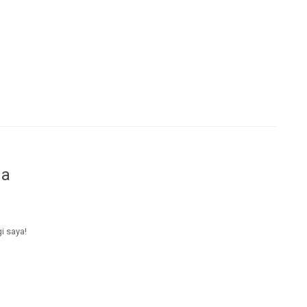
da
i saya!