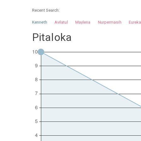
Recent Search:
Kenneth
Avilatul
Maylena
Nurpermasih
Eurek
Nurhilman
Pathin
Muhalis
Abdullah
Pitaloka