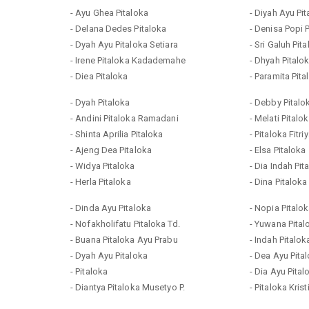
- Ayu Ghea Pitaloka
- Diyah Ayu Pi
- Delana Dedes Pitaloka
- Denisa Popi 
- Dyah Ayu Pitaloka Setiara
- Sri Galuh Pit
- Irene Pitaloka Kadademahe
- Dhyah Pitalo
- Diea Pitaloka
- Paramita Pit
- Dyah Pitaloka
- Debby Pitalo
- Andini Pitaloka Ramadani
- Melati Pitalo
- Shinta Aprilia Pitaloka
- Pitaloka Fitriy
- Ajeng Dea Pitaloka
- Elsa Pitaloka
- Widya Pitaloka
- Dia Indah Pit
- Herla Pitaloka
- Dina Pitaloka
- Dinda Ayu Pitaloka
- Nopia Pitalo
- Nofakholifatu Pitaloka Td.
- Yuwana Pital
- Buana Pitaloka Ayu Prabu
- Indah Pitalok
- Dyah Ayu Pitaloka
- Dea Ayu Pita
- Pitaloka
- Dia Ayu Pital
- Diantya Pitaloka Musetyo P.
- Pitaloka Krist