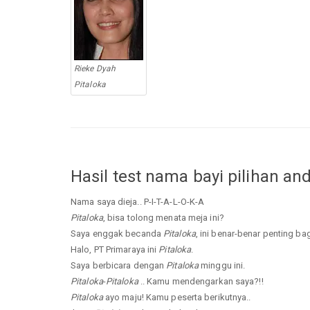
Rieke Dyah
Pitaloka
Hasil test nama bayi pilihan an
Nama saya dieja.. P-I-T-A-L-O-K-A
Pitaloka
, bisa tolong menata meja ini?
Saya enggak becanda
Pitaloka
, ini benar-benar penting bag
Halo, PT Primaraya ini
Pitaloka
.
Saya berbicara dengan
Pitaloka
minggu ini.
Pitaloka
-
Pitaloka
.. Kamu mendengarkan saya?!!
Pitaloka
ayo maju! Kamu peserta berikutnya..