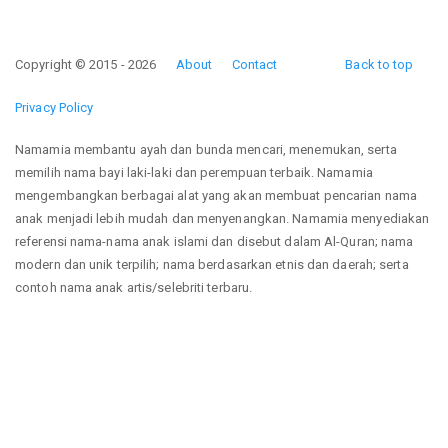
Copyright © 2015 - 2026
About
Contact
Back to top
Privacy Policy
Namamia membantu ayah dan bunda mencari, menemukan, serta
memilih nama bayi laki-laki dan perempuan terbaik. Namamia
mengembangkan berbagai alat yang akan membuat pencarian nama
anak menjadi lebih mudah dan menyenangkan. Namamia menyediakan
referensi nama-nama anak islami dan disebut dalam Al-Quran; nama
modern dan unik terpilih; nama berdasarkan etnis dan daerah; serta
contoh nama anak artis/selebriti terbaru.