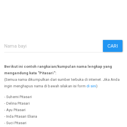
CARI
Berikut ini contoh rangkaian/kumpulan nama lengkap yang
mengandung kata "Pitasari":
(Semua nama dikumpulkan dari sumber terbuka di internet. Jika Anda
ingin menghapus nama di bawah silakan isi form
di sini
)
- Suherni Pitasari
- Delina Pitasari
- Ayu Pitasari
- Inda Pitasari Eliana
- Suci Pitasari