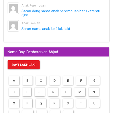
Anak Perempuan
Saran dong nama anak perempuan baru ketemu
ajna
Anak Laki-laki
Saran nama anak ke 4 laki laki
Nama Bayi Berdasarkan Abjad
BAYI LAKI-LAKI
A
B
C
D
E
F
G
H
I
J
K
L
M
N
O
P
Q
R
S
T
U