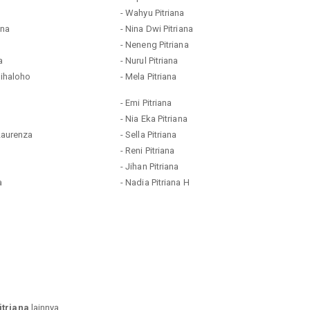
- Wahyu Pitriana
ana
- Nina Dwi Pitriana
- Neneng Pitriana
a
- Nurul Pitriana
 Sihaloho
- Mela Pitriana
- Emi Pitriana
- Nia Eka Pitriana
 Laurenza
- Sella Pitriana
- Reni Pitriana
- Jihan Pitriana
a
- Nadia Pitriana H
itriana
lainnya.