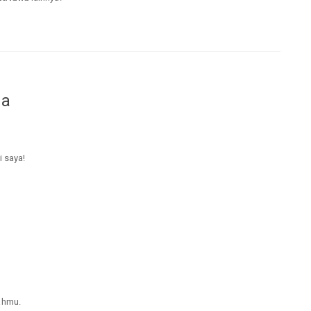
da
i saya!
ahmu.