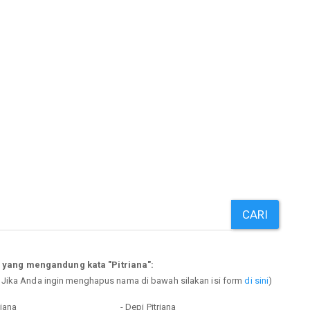
CARI
 yang mengandung kata "Pitriana":
. Jika Anda ingin menghapus nama di bawah silakan isi form
di sini
)
riana
- Depi Pitriana