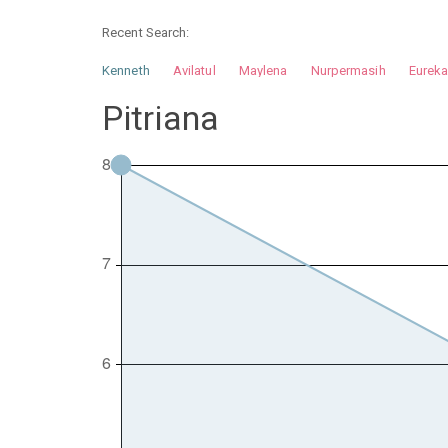
Recent Search:
Kenneth
Avilatul
Maylena
Nurpermasih
Eurek
Nurhilman
Pathin
Muhalis
Abdullah
Pitriana