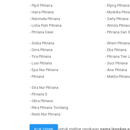
- Pipit Pitriana
- Elyng Pitriana
- Hana Pitriana
- Mustika Pitri
- Neirmela Pitriana
- Serly Pitriana
- Lidia Putri Pitriana
- Winda Pitrian
- Pitriana Dewi
- Pitriana Sari
- Siska Pitriana
- Wiwit Pitriana
- Dina Pitriana
- Eka Pitriana
- Tira Pitriana
- Pitriana Tiwi
- Lusi Pitriana
- Suci Pitriana
- Epa Nur Pitriana
- Ana Pitriana
- Pitriana
- Melda Pitrian
- Sita Nur Pitriana
- Pitriana S
- Okta Pitriana
- Rika Pitriana Tondang
- Resti Nur Pitriana
untuk melihat rangkaian
nama lengkap p
KLIK DISINI