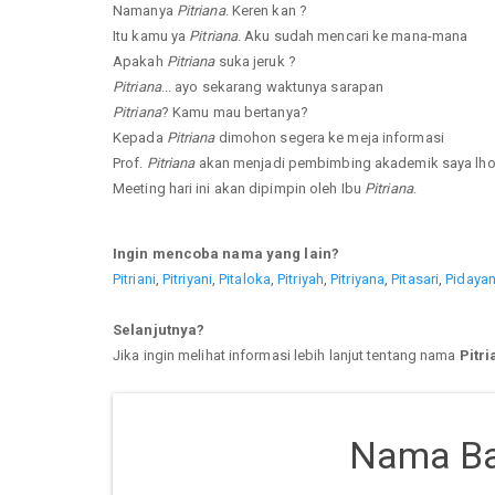
Namanya
Pitriana
. Keren kan ?
Itu kamu ya
Pitriana
. Aku sudah mencari ke mana-mana
Apakah
Pitriana
suka jeruk ?
Pitriana
... ayo sekarang waktunya sarapan
Pitriana
? Kamu mau bertanya?
Kepada
Pitriana
dimohon segera ke meja informasi
Prof.
Pitriana
akan menjadi pembimbing akademik saya lho
Meeting hari ini akan dipimpin oleh Ibu
Pitriana
.
Ingin mencoba nama yang lain?
Pitriani
,
Pitriyani
,
Pitaloka
,
Pitriyah
,
Pitriyana
,
Pitasari
,
Pidayan
Selanjutnya?
Jika ingin melihat informasi lebih lanjut tentang nama
Pitri
Nama Ba