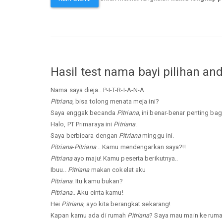
Hasil test nama bayi pilihan an
Nama saya dieja.. P-I-T-R-I-A-N-A
Pitriana
, bisa tolong menata meja ini?
Saya enggak becanda
Pitriana
, ini benar-benar penting bag
Halo, PT Primaraya ini
Pitriana
.
Saya berbicara dengan
Pitriana
minggu ini.
Pitriana
-
Pitriana
.. Kamu mendengarkan saya?!!
Pitriana
ayo maju! Kamu peserta berikutnya..
Ibuu..
Pitriana
makan cokelat aku
Pitriana
. Itu kamu bukan?
Pitriana
.. Aku cinta kamu!
Hei
Pitriana
, ayo kita berangkat sekarang!
Kapan kamu ada di rumah
Pitriana
? Saya mau main ke rum