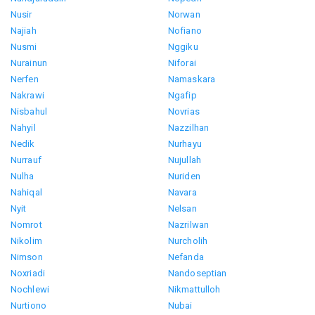
Nusir
Norwan
Najiah
Nofiano
Nusmi
Nggiku
Nurainun
Niforai
Nerfen
Namaskara
Nakrawi
Ngafip
Nisbahul
Novrias
Nahyil
Nazzilhan
Nedik
Nurhayu
Nurrauf
Nujullah
Nulha
Nuriden
Nahiqal
Navara
Nyit
Nelsan
Nomrot
Nazrilwan
Nikolim
Nurcholih
Nimson
Nefanda
Noxriadi
Nandoseptian
Nochlewi
Nikmattulloh
Nurtiono
Nubai