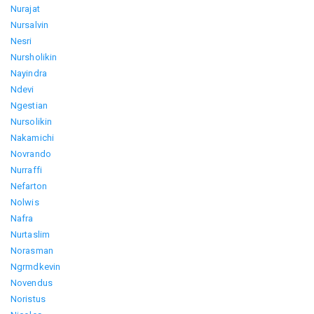
Nurajat
Nursalvin
Nesri
Nursholikin
Nayindra
Ndevi
Ngestian
Nursolikin
Nakamichi
Novrando
Nurraffi
Nefarton
Nolwis
Nafra
Nurtaslim
Norasman
Ngrmdkevin
Novendus
Noristus