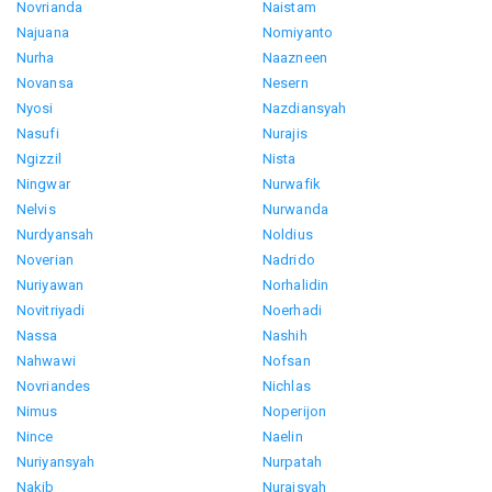
Novrianda
Naistam
Najuana
Nomiyanto
Nurha
Naazneen
Novansa
Nesern
Nyosi
Nazdiansyah
Nasufi
Nurajis
Ngizzil
Nista
Ningwar
Nurwafik
Nelvis
Nurwanda
Nurdyansah
Noldius
Noverian
Nadrido
Nuriyawan
Norhalidin
Novitriyadi
Noerhadi
Nassa
Nashih
Nahwawi
Nofsan
Novriandes
Nichlas
Nimus
Noperijon
Nince
Naelin
Nuriyansyah
Nurpatah
Nakib
Nuraisyah