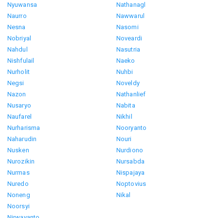
Nyuwansa
Nathanagl
Naurro
Nawwarul
Nesna
Nasomi
Nobriyal
Noveardi
Nahdul
Nasutria
Nishfulail
Naeko
Nurholit
Nuhbi
Negsi
Noveldy
Nazon
Nathanlief
Nusaryo
Nabita
Naufarel
Nikhil
Nurharisma
Nooryanto
Naharudin
Nouri
Nusken
Nurdiono
Nurozikin
Nursabda
Nurmas
Nispajaya
Nuredo
Noptovius
Noneng
Nikal
Noorsyi
Nirwayanto