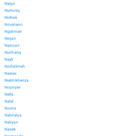
Narjul
Nurholiq
Nidhak
Novaliano
Ngatiman
Ninjan
Namcan
Nurthariq
Nayli
Norhalimah
Nawex
Nielmikhenza
Nopriyan
Nella
Nalal
Novrie
Nabilatus
Nahyan
Nasek