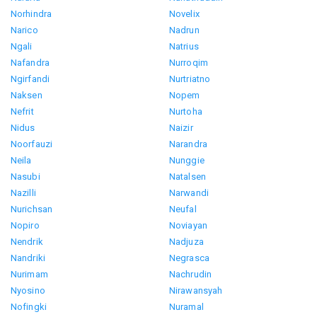
Norhindra
Novelix
Narico
Nadrun
Ngali
Natrius
Nafandra
Nurroqim
Ngirfandi
Nurtriatno
Naksen
Nopem
Nefrit
Nurtoha
Nidus
Naizir
Noorfauzi
Narandra
Neila
Nunggie
Nasubi
Natalsen
Nazilli
Narwandi
Nurichsan
Neufal
Nopiro
Noviayan
Nendrik
Nadjuza
Nandriki
Negrasca
Nurimam
Nachrudin
Nyosino
Nirawansyah
Nofingki
Nuramal