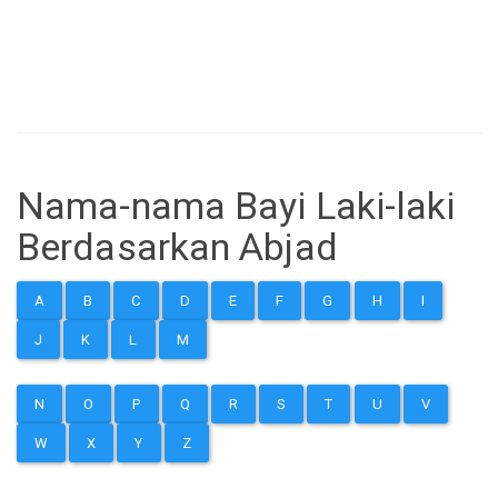
Nama-nama Bayi Laki-laki
Berdasarkan Abjad
A
B
C
D
E
F
G
H
I
J
K
L
M
N
O
P
Q
R
S
T
U
V
W
X
Y
Z