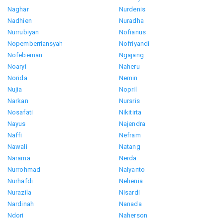
Naghar
Nurdenis
Nadhien
Nuradha
Nurrubiyan
Nofianus
Nopemberriansyah
Nofriyandi
Nofebeman
Ngajang
Noaryi
Naheru
Norida
Nemin
Nujia
Nopril
Narkan
Nursris
Nosafati
Nikitirta
Nayus
Najendra
Naffi
Nefram
Nawali
Natang
Narama
Nerda
Nurrohmad
Nalyanto
Nurhafdi
Nehenia
Nurazila
Nisardi
Nardinah
Nanada
Ndori
Naherson