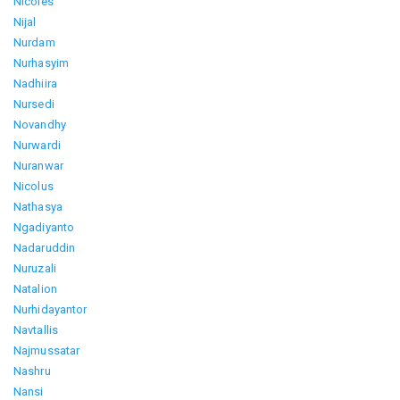
Nicoles
Nijal
Nurdam
Nurhasyim
Nadhiira
Nursedi
Novandhy
Nurwardi
Nuranwar
Nicolus
Nathasya
Ngadiyanto
Nadaruddin
Nuruzali
Natalion
Nurhidayantor
Navtallis
Najmussatar
Nashru
Nansi