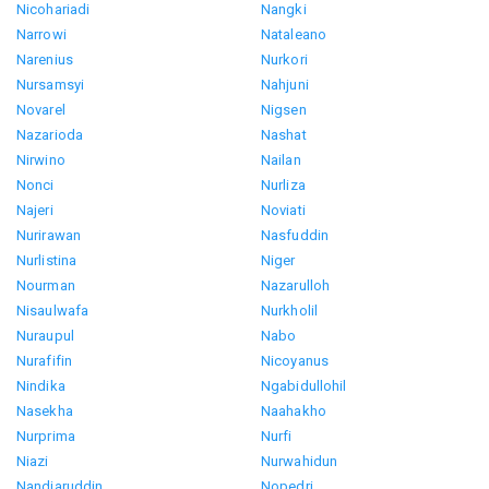
Nicohariadi
Nangki
Narrowi
Nataleano
Narenius
Nurkori
Nursamsyi
Nahjuni
Novarel
Nigsen
Nazarioda
Nashat
Nirwino
Nailan
Nonci
Nurliza
Najeri
Noviati
Nurirawan
Nasfuddin
Nurlistina
Niger
Nourman
Nazarulloh
Nisaulwafa
Nurkholil
Nuraupul
Nabo
Nurafifin
Nicoyanus
Nindika
Ngabidullohil
Nasekha
Naahakho
Nurprima
Nurfi
Niazi
Nurwahidun
Nandjaruddin
Nopedri