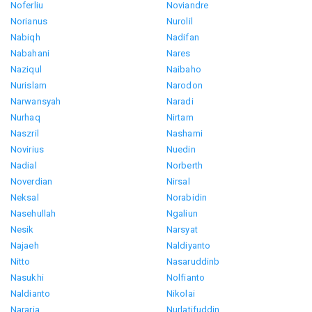
Noferliu
Noviandre
Norianus
Nurolil
Nabiqh
Nadifan
Nabahani
Nares
Naziqul
Naibaho
Nurislam
Narodon
Narwansyah
Naradi
Nurhaq
Nirtam
Naszril
Nashami
Novirius
Nuedin
Nadial
Norberth
Noverdian
Nirsal
Neksal
Norabidin
Nasehullah
Ngaliun
Nesik
Narsyat
Najaeh
Naldiyanto
Nitto
Nasaruddinb
Nasukhi
Nolfianto
Naldianto
Nikolai
Nararia
Nurlatifuddin