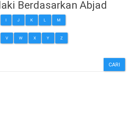
aki Berdasarkan Abjad
I
J
K
L
M
V
W
X
Y
Z
CARI