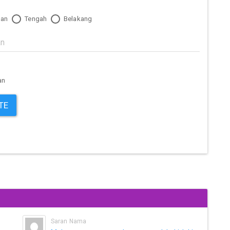
an
Tengah
Belakang
an
TE
Saran Nama