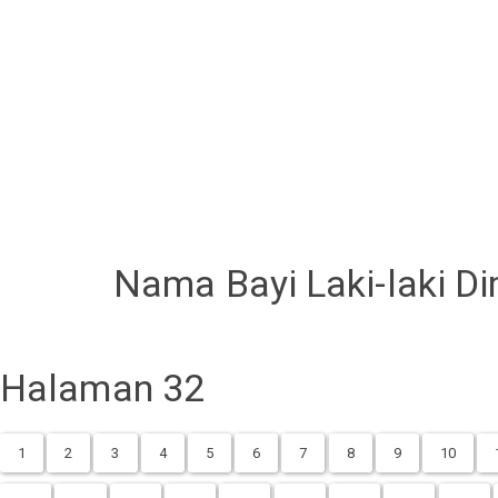
Nama Bayi Laki-laki Di
Halaman 32
1
2
3
4
5
6
7
8
9
10