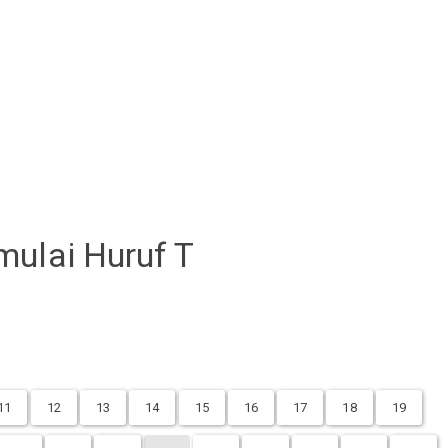
mulai Huruf T
11
12
13
14
15
16
17
18
19