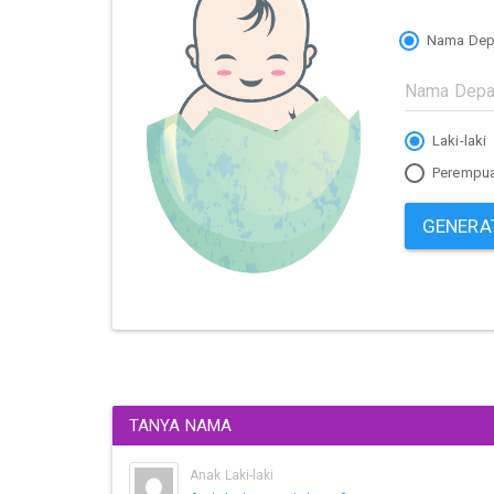
Nama Dep
Laki-laki
Perempu
GENERA
TANYA NAMA
Anak Laki-laki