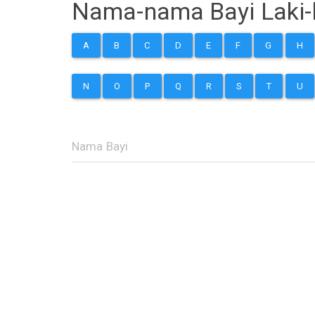
Nama-nama Bayi Laki-l
A
B
C
D
E
F
G
H
N
O
P
Q
R
S
T
U