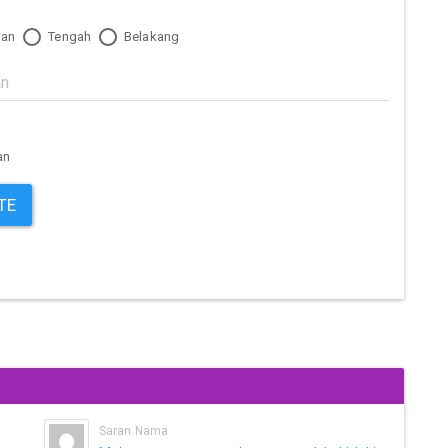
an
Tengah
Belakang
an
TE
Saran Nama