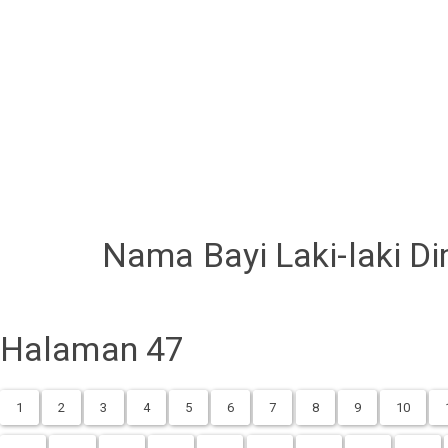
Nama Bayi Laki-laki Di
Halaman 47
1
2
3
4
5
6
7
8
9
10