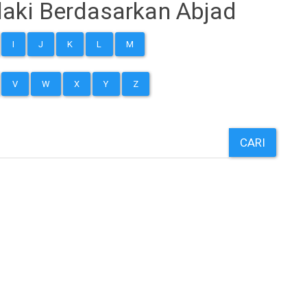
aki Berdasarkan Abjad
I
J
K
L
M
V
W
X
Y
Z
CARI