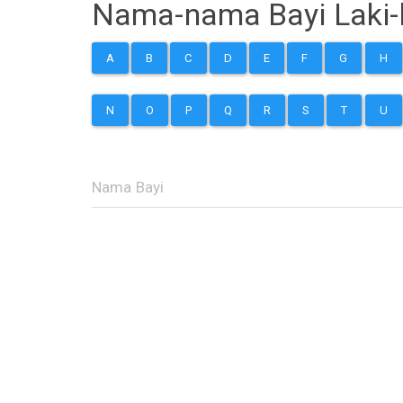
Nama-nama Bayi Laki-l
A
B
C
D
E
F
G
H
N
O
P
Q
R
S
T
U