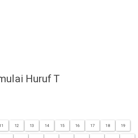
mulai Huruf T
11
12
13
14
15
16
17
18
19