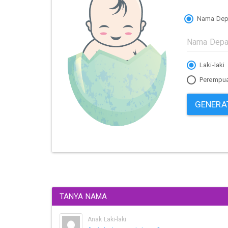
Nama Dep
Laki-laki
Perempu
GENERA
TANYA NAMA
Anak Laki-laki