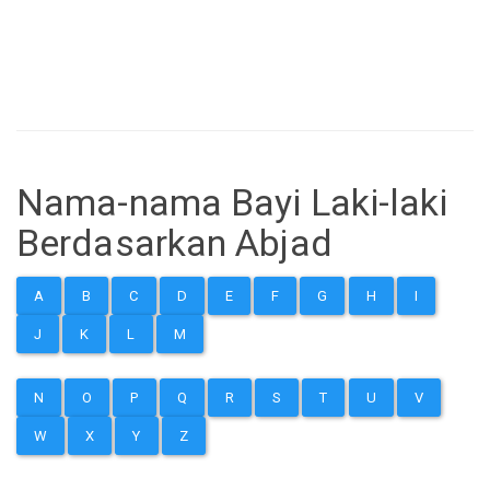
Nama-nama Bayi Laki-laki
Berdasarkan Abjad
A
B
C
D
E
F
G
H
I
J
K
L
M
N
O
P
Q
R
S
T
U
V
W
X
Y
Z