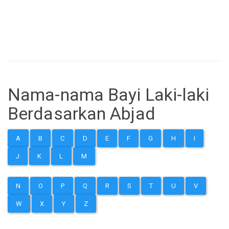
Nama-nama Bayi Laki-laki
Berdasarkan Abjad
A
B
C
D
E
F
G
H
I
J
K
L
M
N
O
P
Q
R
S
T
U
V
W
X
Y
Z