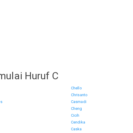
mulai Huruf C
Chello
Chrisanto
us
Casmadi
Cheng
Cicih
Cendika
Caska