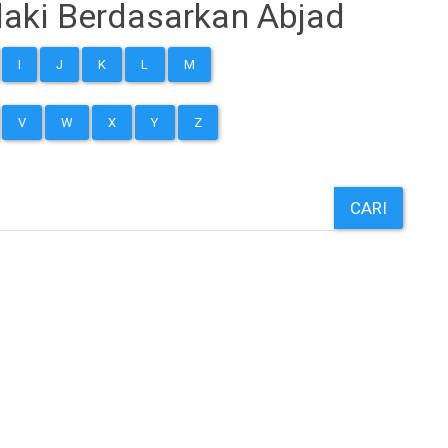
aki Berdasarkan Abjad
I
J
K
L
M
V
W
X
Y
Z
CARI