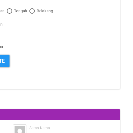
an
Tengah
Belakang
an
TE
Saran Nama