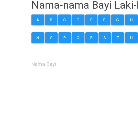
Nama-nama Bayi Laki-l
A
B
C
D
E
F
G
H
N
O
P
Q
R
S
T
U