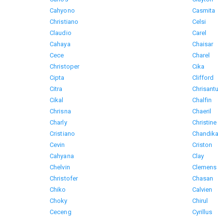
Cahyono
Casmita
Christiano
Celsi
Claudio
Carel
Cahaya
Chaisar
Cece
Charel
Christoper
Cika
Cipta
Clifford
Citra
Chrisant
Cikal
Chalfin
Chrisna
Chaeril
Charly
Christine
Cristiano
Chandik
Cevin
Criston
Cahyana
Clay
Chelvin
Clemens
Christofer
Chasan
Chiko
Calvien
Choky
Chirul
Ceceng
Cyrillus