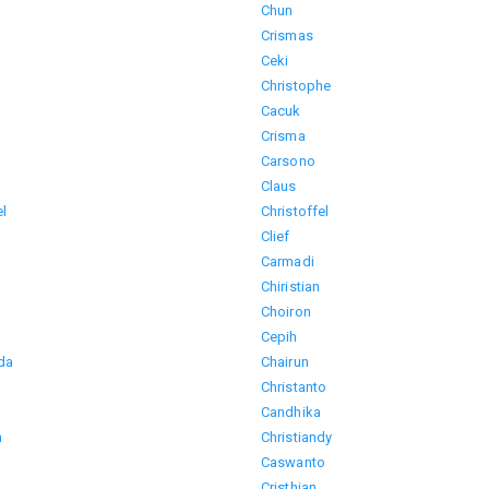
Chun
Crismas
Ceki
n
Christophe
Cacuk
Crisma
Carsono
Claus
el
Christoffel
Clief
Carmadi
Chiristian
Choiron
Cepih
da
Chairun
Christanto
Candhika
n
Christiandy
Caswanto
Cristhian