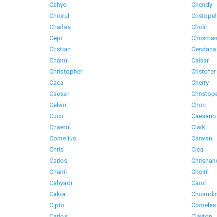
Cahyo
Chendy
Choirul
Cristopel
Charles
Cholil
Cepi
Chrisma
Cristian
Cendana
Chairul
Caisar
Christopher
Cristofer
Caca
Cherry
Caesar
Christop
Celvin
Chori
Cucu
Caesario
Chaerul
Clark
Cornelius
Carwan
Chris
Cica
Carles
Chrisnan
Chairil
Choiril
Cahyadi
Carol
Cakra
Choirudi
Cipto
Corneles
Carlos
Clayton