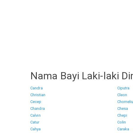
Nama Bayi Laki-laki Di
Candra
Ciputra
Christian
Cleon
Cecep
Chorneli
Chandra
Chesa
Calvin
Chepi
Catur
Colin
Cahya
Caraka