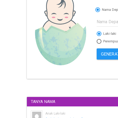
Nama Dep
Laki-laki
Perempu
GENERA
TANYA NAMA
Anak Laki-laki